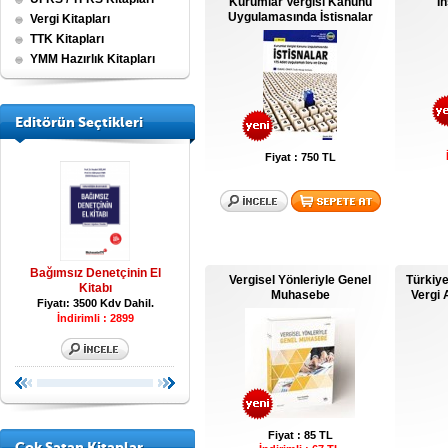
Kurumlar Vergisi Kanunu
İ
Uygulamasında İstisnalar
Vergi Kitapları
TTK Kitapları
YMM Hazırlık Kitapları
Editörün Seçtikleri
Fiyat : 750 TL
e
Bağımsız Denetçinin El
Tüm Yönleriyle Kar Dağıtımı
Tüm Vergi Kanu
Vergisel Yönleriyle Genel
Türkiye
Kitabı
Fiyatı: 1750 Kdv Dahil.
Fiyatı: 1700 Kdv 
Muhasebe
Vergi 
Fiyatı: 3500 Kdv Dahil.
İndirimli : 2899
Fiyat : 85 TL
Çok Satan Kitaplar