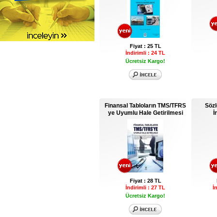
Fiyat : 25 TL
İndirimli : 24 TL
Ücretsiz Kargo!
Finansal Tabloların TMS/TFRS
Söz
ye Uyumlu Hale Getirilmesi
İ
Fiyat : 28 TL
İndirimli : 27 TL
İ
Ücretsiz Kargo!