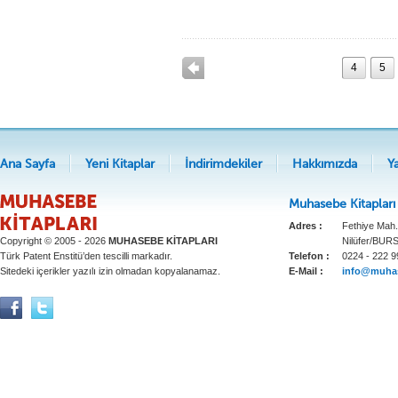
4
5
Ana Sayfa
Yeni Kitaplar
İndirimdekiler
Hakkımızda
Y
Muhasebe Kitapları
Adres :
Fethiye Mah.
Copyright © 2005 - 2026
MUHASEBE KİTAPLARI
Nilüfer/BUR
Türk Patent Enstitü’den tescilli markadır.
Telefon :
0224 - 222 9
Sitedeki içerikler yazılı izin olmadan kopyalanamaz.
E-Mail :
info@muhas