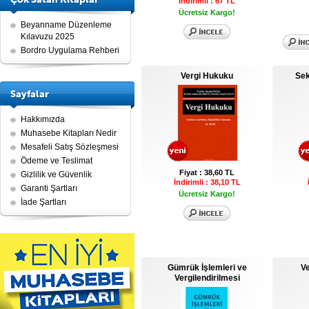
İndirimli : 67 TL
Ücretsiz Kargo!
Beyanname Düzenleme
Kılavuzu 2025
Bordro Uygulama Rehberi
Vergi Hukuku
Sek
Sayfalar
Hakkımızda
Muhasebe Kitapları Nedir
Mesafeli Satış Sözleşmesi
Ödeme ve Teslimat
Fiyat : 38,60 TL
Gizlilik ve Güvenlik
İndirimli : 38,10 TL
Garanti Şartları
Ücretsiz Kargo!
İade Şartları
Gümrük İşlemleri ve
V
Vergilendirilmesi