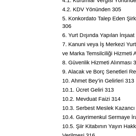
4.1. Kurumlar Vergisi Yönünd
4.2. KDV Yönünden 305
5. Konkordato Talep Eden Şirke
306
6. Yurt Dışında Yapılan İnşaat
7. Kanuni veya İş Merkezi Yur
ve Marka Temsilciliği Hizmeti 
8. Güvenlik Hizmeti Alınması 
9. Alacak ve Borç Senetleri R
10. Ahmet Bey’in Gelirleri 313
10.1. Ücret Geliri 313
10.2. Mevduat Faizi 314
10.3. Serbest Meslek Kazancı
10.4. Gayrimenkul Sermaye İr
10.5. Şiir Kitabının Yayın Hakk
Verilmesi 316