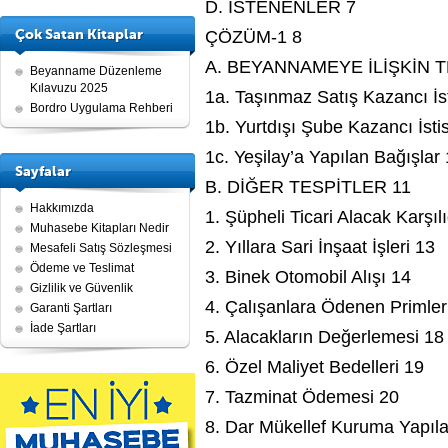
D. İSTENENLER 7
Çok Satan Kitaplar
ÇÖZÜM-1 8
A. BEYANNAMEYE İLİŞKİN T
Beyanname Düzenleme
Kılavuzu 2025
1a. Taşınmaz Satış Kazancı İs
Bordro Uygulama Rehberi
1b. Yurtdışı Şube Kazancı İsti
1c. Yeşilay’a Yapılan Bağışlar
Sayfalar
B. DİĞER TESPİTLER 11
Hakkımızda
1. Şüpheli Ticari Alacak Karşıl
Muhasebe Kitapları Nedir
2. Yıllara Sari İnşaat İşleri 13
Mesafeli Satış Sözleşmesi
Ödeme ve Teslimat
3. Binek Otomobil Alışı 14
Gizlilik ve Güvenlik
4. Çalışanlara Ödenen Primler
Garanti Şartları
İade Şartları
5. Alacakların Değerlemesi 18
6. Özel Maliyet Bedelleri 19
7. Tazminat Ödemesi 20
8. Dar Mükellef Kuruma Yapıl