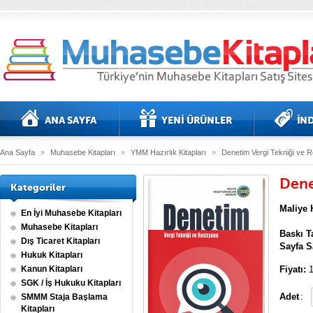
Ana Sayfa
»
Muhasebe Kitapları
»
YMM Hazırlık Kitapları
»
Denetim Vergi Tekniği ve 
Dene
Kategoriler
Maliye 
En İyi Muhasebe Kitapları
Muhasebe Kitapları
Baskı Ta
Dış Ticaret Kitapları
Sayfa S
Hukuk Kitapları
Kanun Kitapları
Fiyatı:
1
SGK / İş Hukuku Kitapları
Adet
:
SMMM Staja Başlama
Kitapları