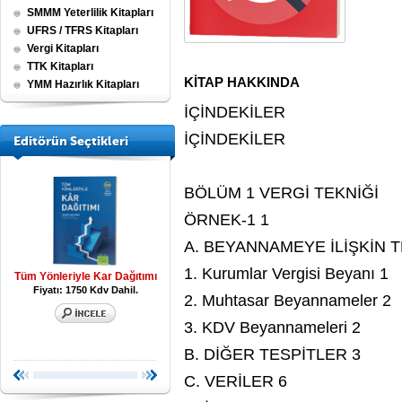
SMMM Yeterlilik Kitapları
UFRS / TFRS Kitapları
Vergi Kitapları
TTK Kitapları
KİTAP HAKKINDA
YMM Hazırlık Kitapları
İÇİNDEKİLER
İÇİNDEKİLER
Editörün Seçtikleri
BÖLÜM 1 VERGİ TEKNİĞİ
ÖRNEK-1 1
A. BEYANNAMEYE İLİŞKİN T
1. Kurumlar Vergisi Beyanı 1
l
Tüm Yönleriyle Kar Dağıtımı
Tüm Vergi Kanunları
Muhasebe Kayıt R
Fiyatı: 1750 Kdv Dahil.
Fiyatı: 1700 Kdv Dahil.
Fiyatı: 2500 Kdv 
2. Muhtasar Beyannameler 2
İndirimli : 18
3. KDV Beyannameleri 2
B. DİĞER TESPİTLER 3
C. VERİLER 6