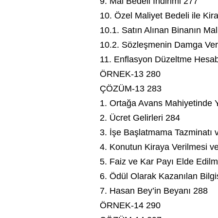
9. Mal Bedeli İndirimi 277
10. Özel Maliyet Bedeli ile Ki
10.1. Satın Alınan Binanın Mal
10.2. Sözleşmenin Damga Verg
11. Enflasyon Düzeltme Hesab
ÖRNEK-13 280
ÇÖZÜM-13 283
1. Ortağa Avans Mahiyetinde 
2. Ücret Gelirleri 284
3. İşe Başlatmama Tazminatı 
4. Konutun Kiraya Verilmesi v
5. Faiz ve Kar Payı Elde Edil
6. Ödül Olarak Kazanılan Bilg
7. Hasan Bey’in Beyanı 288
ÖRNEK-14 290