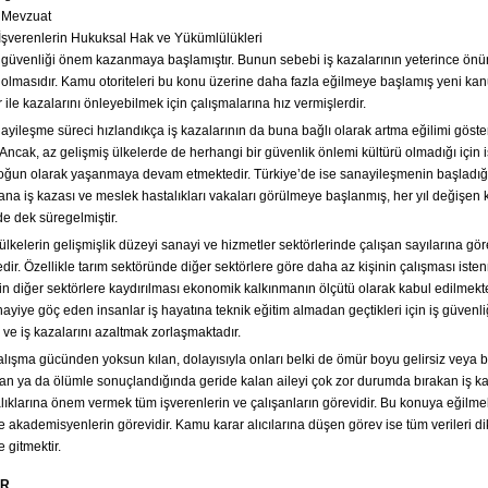
– Mevzuat
 İşverenlerin Hukuksal Hak ve Yükümlülükleri
ş güvenliği önem kazanmaya başlamıştır. Bunun sebebi iş kazalarının yeterince ön
olmasıdır. Kamu otoriteleri bu konu üzerine daha fazla eğilmeye başlamış yeni kan
 ile kazalarını önleyebilmek için çalışmalarına hız vermişlerdir.
ayileşme süreci hızlandıkça iş kazalarının da buna bağlı olarak artma eğilimi göste
 Ancak, az gelişmiş ülkelerde de herhangi bir güvenlik önlemi kültürü olmadığı için i
oğun olarak yaşanmaya devam etmektedir. Türkiye’de ise sanayileşmenin başladığ
ana iş kazası ve meslek hastalıkları vakaları görülmeye başlanmış, her yıl değişen k
e dek süregelmiştir.
elerin gelişmişlik düzeyi sanayi ve hizmetler sektörlerinde çalışan sayılarına gör
dir. Özellikle tarım sektöründe diğer sektörlere göre daha az kişinin çalışması ist
in diğer sektörlere kaydırılması ekonomik kalkınmanın ölçütü olarak kabul edilmekte
yiye göç eden insanlar iş hayatına teknik eğitim almadan geçtikleri için iş güvenliği
 ve iş kazalarını azaltmak zorlaşmaktadır.
çalışma gücünden yoksun kılan, dolayısıyla onları belki de ömür boyu gelirsiz veya
an ya da ölümle sonuçlandığında geride kalan aileyi çok zor durumda bırakan iş ka
lıklarına önem vermek tüm işverenlerin ve çalışanların görevidir. Bu konuya eğilme
e akademisyenlerin görevidir. Kamu karar alıcılarına düşen görev ise tüm verileri di
e gitmektir.
ER