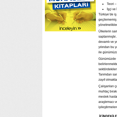
Teori 
İşçi ve
Türkiye’de i
geçilememiş 
yönetmelikler
Ülkelerin san
saptanmıştır.
devamlı ve y
yılından bu y
ile günümüzd
Günümüzde ülk
belirlenmekte
sektördekiler
Tarımdan sana
zayıf olmakta
Çalışanları 
muhtaç bırak
meslek hasta
araştırmacı v
iyileştirmeler
İÇİNDEKİL