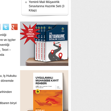
Yeminli Mali Müşavirlik
Sınavlarına Hazırlık Seti (3
Kitap)
nliği
e ve işçiler
üvenliği
, Teori –
ında
nu, Iş Hukuku
lı dönemde
tarihinden
tibaren biryıl