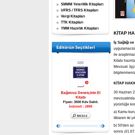
SMMM Yeterlilik Kitapları
UFRS / TFRS Kitapları
Vergi Kitapları
TTK Kitapları
YMM Hazırlık Kitapları
KİTAP H
İş Sağlığı ve
Editörün Seçtikleri
uygulamacılar
ile araştırma
Kitabı hazırla
Mevzuat. İşç
bilgilenmeni
KİTAP HAK
30 Haziran 2
eri
Beyanname Düzenleme
Bağımsız Denetçinin El
Tüm Yönleriyle Ka
Kılavuzu 2026
Kitabı
l.
Fiyatı: 1750 Kd
mevzuatında 
Fiyatı: 7500 Kdv Dahil.
Fiyatı: 3500 Kdv Dahil.
yürürlüğe ko
İndirimli : 6600
İndirimli : 2899
a) Kamu kurum
itibaren iki y
b) 50′den az ç
sonra ¡01.07.