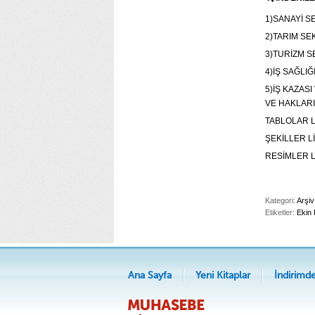
1)SANAYİ S
2)TARIM SE
3)TURİZM S
4)İŞ SAĞLIĞ
5)İŞ KAZAS
VE HAKLARI
TABLOLAR L
ŞEKİLLER L
RESİMLER L
Kategori:
Arşiv
Etiketler:
Ekin 
Ana Sayfa
Yeni Kitaplar
İndirimde