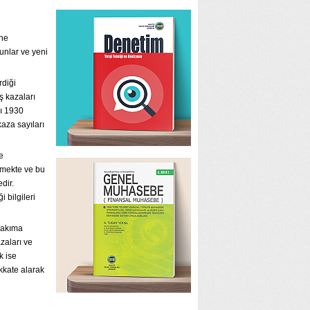
üne
unlar ve yeni
rdiği
ş kazaları
ı 1930
aza sayıları
e
enmekte ve bu
dir.
 bilgileri
 bakıma
zaları ve
k ise
kkate alarak