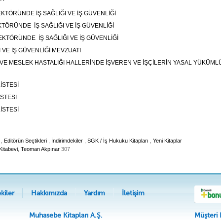
EKTÖRÜNDE İŞ SAĞLIĞI VE İŞ GÜVENLİĞİ
KTÖRÜNDE İŞ SAĞLIĞI VE İŞ GÜVENLİĞİ
EKTÖRÜNDE İŞ SAĞLIĞI VE İŞ GÜVENLİĞİ
I VE İŞ GÜVENLİĞİ MEVZUATI
I VE MESLEK HASTALIĞI HALLERİNDE İŞVEREN VE İŞÇİLERİN YASAL YÜKÜM
İSTESİ
İSTESİ
İSTESİ
,
Editörün Seçtikleri
,
İndirimdekiler
,
SGK / İş Hukuku Kitapları
,
Yeni Kitaplar
Kitabevi
,
Teoman Akpınar
307
kiler
Hakkımızda
Yardım
İletişim
Muhasebe Kitapları A.Ş.
Müşteri 