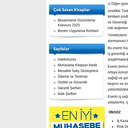
c) Diğer işye
Çok Satan Kitaplar
özellikle Tür
tehlikeli sın
Beyanname Düzenleme
ve Güvenliği
Kılavuzu 2025
risk değerle
Bordro Uygulama Rehberi
Yöneticilerin
alınmaması h
Bu eserin ha
Sayfalar
iş güvenliği 
Hakkımızda
araştırmalard
Muhasebe Kitapları Nedir
Eserin birinc
Mesafeli Satış Sözleşmesi
ortaya konul
Ödeme ve Teslimat
sağlığı ve gü
Gizlilik ve Güvenlik
beşinci ve so
Garanti Şartları
yükümlülükleri
İade Şartları
Eserin iş sağ
adaylarına, i
ÖNSÖZ
İş Kaza
Risk D