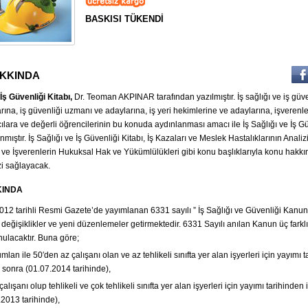
BASKISI TÜKENDİ
AKKINDA
 İş Güvenliği Kitabı,
Dr. Teoman AKPINAR tarafından yazılmıştır. İş sağlığı ve iş güve
ına, iş güvenliği uzmanı ve adaylarına, iş yeri hekimlerine ve adaylarına, işverenler
cılara ve değerli öğrencilerinin bu konuda aydınlanması amacı ile İş Sağlığı ve İş G
nmıştır. İş Sağlığı ve İş Güvenliği Kitabı, İş Kazaları ve Meslek Hastalıklarının Analizi
i ve İşverenlerin Hukuksal Hak ve Yükümlülükleri gibi konu başlıklarıyla konu hakk
zi sağlayacak.
KINDA
012 tarihli Resmi Gazete’de yayımlanan 6331 sayılı ” İş Sağlığı ve Güvenliği Kanu
r Dağıtımı
Tüm Vergi Kanunları
Muhasebe Kayıt Rehberi
v Dahil.
Fiyatı: 1700 Kdv Dahil.
Fiyatı: 2500 Kdv Dahil.
değişiklikler ve yeni düzenlemeler getirmektedir. 6331 Sayılı anılan Kanun üç fark
İndirimli : 1899
nulacaktır. Buna göre;
lan ile 50′den az çalışanı olan ve az tehlikeli sınıfta yer alan işyerleri için yayımı 
ıl sonra (01.07.2014 tarihinde),
alışanı olup tehlikeli ve çok tehlikeli sınıfta yer alan işyerleri için yayımı tarihinden i
2013 tarihinde),