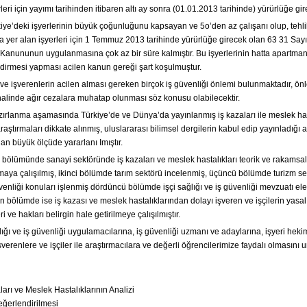
rleri için yayımı tarihinden itibaren altı ay sonra (01.01.2013 tarihinde) yürürlüğe gire
kiye’deki işyerlerinin büyük çoğunluğunu kapsayan ve 5o’den az çalışanı olup, tehli
ıfta yer alan işyerleri için 1 Temmuz 2013 tarihinde yürürlüğe girecek olan 63 31 Sayıl
 Kanununun uygulanmasına çok az bir süre kalmıştır. Bu işyerlerinin hatta apartman
ndirmesi yapması acilen kanun gereği şart koşulmuştur.
 ve işverenlerin acilen alması gereken birçok iş güvenliği önlemi bulunmaktadır, ön
alinde ağır cezalara muhatap olunması söz konusu olabilecektir.
zırlanma aşamasında Türkiye’de ve Dünya’da yayınlanmış iş kazaları ile meslek has
araştırmaları dikkate alınmış, uluslararası bilimsel dergilerin kabul edip yayınladığı
an büyük ölçüde yararlanı Imıştır.
i bölümünde sanayi sektöründe iş kazaları ve meslek hastalıkları teorik ve rakamsal
maya çalışılmış, ikinci bölümde tarım sektörü incelenmiş, üçüncü bölümde turizm se
venliği konuları işlenmiş dördüncü bölümde işçi sağlığı ve iş güvenliği mevzuatı ele
n bölümde ise iş kazası ve meslek hastalıklarından dolayı işveren ve işçilerin yasal
 ve hakları belirgin hale getirilmeye çalışılmıştır.
lığı ve iş güvenliği uygulamacılarına, iş güvenliği uzmanı ve adaylarına, işyeri heki
şverenlere ve işçiler ile araştırmacılara ve değerli öğrencilerimize faydalı olmasını
ları ve Meslek Hastalıklarının Analizi
eğerlendirilmesi