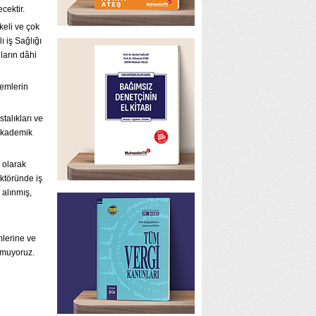
cektir.
keli ve çok
ı iş Sağlığı
ların dâhi
lemlerin
talıkları ve
 akademik
 olarak
ktöründe iş
 alınmış,
mlerine ve
 umuyoruz.