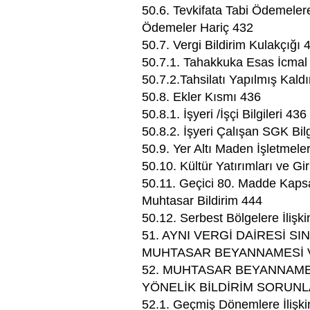
50.6. Tevkifata Tabi Ödemelere 
Ödemeler Hariç 432
50.7. Vergi Bildirim Kulakçığı 
50.7.1. Tahakkuka Esas İcmal 
50.7.2.Tahsilatı Yapılmış Kaldı
50.8. Ekler Kısmı 436
50.8.1. İşyeri /İşçi Bilgileri 436
50.8.2. İşyeri Çalışan SGK Bilg
50.9. Yer Altı Maden İşletmeler
50.10. Kültür Yatırımları ve Gir
50.11. Geçici 80. Madde Kapsam
Muhtasar Bildirim 444
50.12. Serbest Bölgelere İlişki
51. AYNI VERGİ DAİRESİ SI
MUHTASAR BEYANNAMESİ V
52. MUHTASAR BEYANNAME
YÖNELİK BİLDİRİM SORUNL
52.1. Geçmiş Dönemlere İlişki