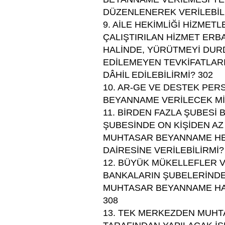
DÜZENLENEREK VERİLEBİLİ
9. AİLE HEKİMLİĞİ HİZMETL
ÇALIŞTIRILAN HİZMET ERBA
HALİNDE, YÜRÜTMEYİ DUR
EDİLEMEYEN TEVKİFATLAR
DÂHİL EDİLEBİLİRMİ? 302
10. AR-GE VE DESTEK PER
BEYANNAME VERİLECEK Mİ
11. BİRDEN FAZLA ŞUBESİ 
ŞUBESİNDE ON KİŞİDEN AZ
MUHTASAR BEYANNAME HE
DAİRESİNE VERİLEBİLİRMİ?
12. BÜYÜK MÜKELLEFLER V
BANKALARIN ŞUBELERİNDE 
MUHTASAR BEYANNAME HAN
308
13. TEK MERKEZDEN MUH