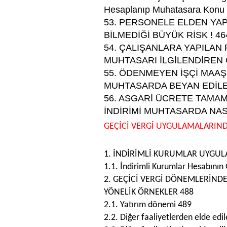
Hesaplanıp Muhatasara Konu 
53. PERSONELE ELDEN YA
BİLMEDİĞİ BÜYÜK RİSK ! 46
54. ÇALIŞANLARA YAPILAN
MUHTASARI İLGİLENDİREN 
55. ÖDENMEYEN İŞÇİ MAAŞLA
MUHTASARDA BEYAN EDİLE
56. ASGARİ ÜCRETE TAMA
İNDİRİMİ MUHTASARDA NAS
GEÇİCİ VERGİ UYGULAMALARIN
1. İNDİRİMLİ KURUMLAR UYGUL
1.1. İndirimli Kurumlar Hesabının
2. GEÇİCİ VERGİ DÖNEMLERİND
YÖNELİK ÖRNEKLER 488
2.1. Yatırım dönemi 489
2.2. Diğer faaliyetlerden elde ed