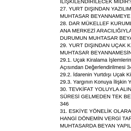
İLİŞKİLENDİRİLECEK MİDİR?
27. YURT DIŞINDAN YAZILI
MUHTASAR BEYANNAMEYE 
28. DAR MÜKELLEF KURUML
ANA MERKEZİ ARACILIĞIYL
DURUMUN MUHTASAR BEYA
29. YURT DIŞINDAN UÇAK 
MUHTASAR BEYANNAMESİNE
29.1. Uçak Kiralama İşlemlerin
Açısından Değerlendirilmesi 3
29.2. İdarenin Yurtdışı Uçak 
29.3. Yargının Konuya İlişkin 
30. TEVKİFAT YOLUYLA AL
SÜRESİ GELMEDEN TEK BEY
346
31. ESKİYE YÖNELİK OLA
HANGİ DÖNEMİN VERGİ TA
MUHTASARDA BEYAN YAPIL