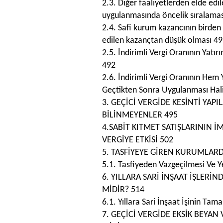
2.3. Diğer faaliyetlerden elde edi
uygulanmasında öncelik sıralama
2.4. Safi kurum kazancının birden
edilen kazançtan düşük olması 4
2.5. İndirimli Vergi Oranının Yatı
492
2.6. İndirimli Vergi Oranının He
Geçtikten Sonra Uygulanması Hal
3. GEÇİCİ VERGİDE KESİNTİ YA
BİLİNMEYENLER 495
4.SABİT KITMET SATIŞLARININ İ
VERGİYE ETKİSİ 502
5. TASFİYEYE GİREN KURUMLARDA
5.1. Tasfiyeden Vazgeçilmesi Ve Y
6. YILLARA SARİ İNŞAAT İŞLER
MİDİR? 514
6.1. Yıllara Sari İnşaat İşinin Ta
7. GEÇİCİ VERGİDE EKSİK BEYAN