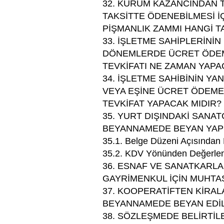
32. KURUM KAZANCINDAN T
TAKSİTTE ÖDENEBİLMESİ İ
PİŞMANLIK ZAMMI HANGİ 
33. İŞLETME SAHİPLERİNİ
DÖNEMLERDE ÜCRET ÖDEM
TEVKİFATI NE ZAMAN YAPA
34. İŞLETME SAHİBİNİN Y
VEYA EŞİNE ÜCRET ÖDEM
TEVKİFAT YAPACAK MIDIR? 
35. YURT DIŞINDAKİ SANA
BEYANNAMEDE BEYAN YAPI
35.1. Belge Düzeni Açısından
35.2. KDV Yönünden Değerle
36. ESNAF VE SANATKARL
GAYRİMENKUL İÇİN MUHTAS
37. KOOPERATİFTEN KİRAL
BEYANNAMEDE BEYAN EDİL
38. SÖZLEŞMEDE BELİRTİL