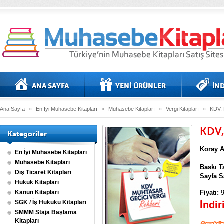
Ana Sayfa
»
En İyi Muhasebe Kitapları
»
Muhasebe Kitapları
»
Vergi Kitapları
»
KDV, 
KDV,
Kategoriler
Koray A
En İyi Muhasebe Kitapları
Muhasebe Kitapları
Baskı Ta
Dış Ticaret Kitapları
Sayfa S
Hukuk Kitapları
Kanun Kitapları
Fiyatı:
9
SGK / İş Hukuku Kitapları
İndir
SMMM Staja Başlama
Kitapları