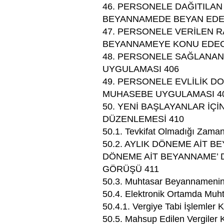
46. PERSONELE DAĞITILA
BEYANNAMEDE BEYAN EDEC
47. PERSONELE VERİLEN 
BEYANNAMEYE KONU EDECE
48. PERSONELE SAĞLANA
UYGULAMASI 406
49. PERSONELE EVLİLİK DO
MUHASEBE UYGULAMASI 4
50. YENİ BAŞLAYANLAR İ
DÜZENLEMESİ 410
50.1. Tevkifat Olmadığı Zama
50.2. AYLIK DÖNEME AİT B
DÖNEME AİT BEYANNAME’ 
GÖRÜŞÜ 411
50.3. Muhtasar Beyannamenin 
50.4. Elektronik Ortamda Mu
50.4.1. Vergiye Tabi İşlemler 
50.5. Mahsup Edilen Vergiler 