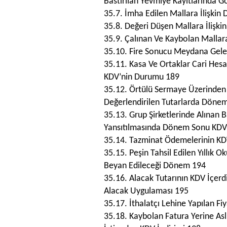
Bastırılan Yevmiye Kayıtlarında Gö
35.7. İmha Edilen Mallara İlişk
35.8. Değeri Düşen Mallara İliş
35.9. Çalınan Ve Kaybolan Mallar
35.10. Fire Sonucu Meydana Gelen
35.11. Kasa Ve Ortaklar Cari He
KDV’nin Durumu 189
35.12. Örtülü Sermaye Üzerinden 
Değerlendirilen Tutarlarda Döne
35.13. Grup Şirketlerinde Alınan 
Yansıtılmasında Dönem Sonu KDV
35.14. Tazminat Ödemelerinin K
35.15. Peşin Tahsil Edilen Yıllık 
Beyan Edileceği Dönem 194
35.16. Alacak Tutarının KDV İçer
Alacak Uygulaması 195
35.17. İthalatçı Lehine Yapılan 
35.18. Kaybolan Fatura Yerine Asl