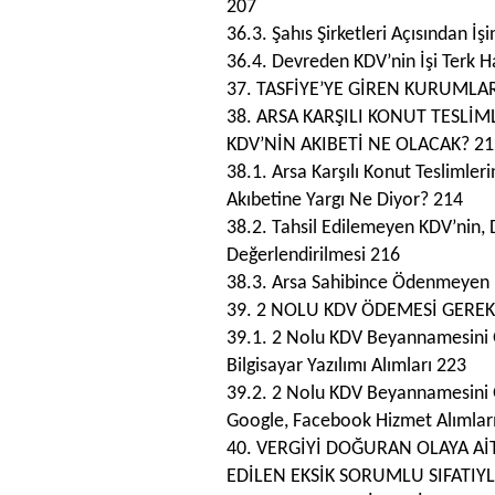
207
36.3. Şahıs Şirketleri Açısından 
36.4. Devreden KDV’nin İşi Terk 
37. TASFİYE’YE GİREN KURUMLA
38. ARSA KARŞILI KONUT TESL
KDV’NİN AKIBETİ NE OLACAK? 21
38.1. Arsa Karşılı Konut Tesliml
Akıbetine Yargı Ne Diyor? 214
38.2. Tahsil Edilemeyen KDV’nin, 
Değerlendirilmesi 216
38.3. Arsa Sahibince Ödenmeyen
39. 2 NOLU KDV ÖDEMESİ GERE
39.1. 2 Nolu KDV Beyannamesini Ge
Bilgisayar Yazılımı Alımları 223
39.2. 2 Nolu KDV Beyannamesini G
Google, Facebook Hizmet Alımlar
40. VERGİYİ DOĞURAN OLAYA AİT
EDİLEN EKSİK SORUMLU SIFATIYL