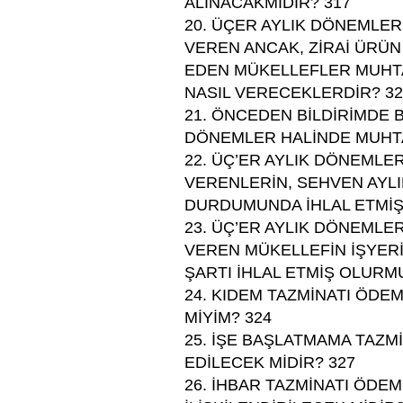
ALINACAKMIDIR? 317
20. ÜÇER AYLIK DÖNEMLE
VEREN ANCAK, ZİRAİ ÜRÜN 
EDEN MÜKELLEFLER MUHT
NASIL VERECEKLERDİR? 32
21. ÖNCEDEN BİLDİRİMDE 
DÖNEMLER HALİNDE MUHTA
22. ÜÇ’ER AYLIK DÖNEML
VERENLERİN, SEHVEN AYL
DURDUMUNDA İHLAL ETMİŞ 
23. ÜÇ’ER AYLIK DÖNEML
VEREN MÜKELLEFİN İŞYERİ
ŞARTI İHLAL ETMİŞ OLURM
24. KIDEM TAZMİNATI ÖDE
MİYİM? 324
25. İŞE BAŞLATMAMA TAZ
EDİLECEK MİDİR? 327
26. İHBAR TAZMİNATI ÖDE