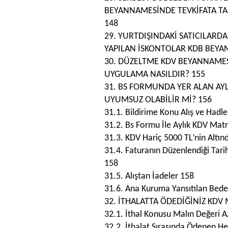
BEYANNAMESİNDE TEVKİFATA TA
148
29. YURTDIŞINDAKİ SATICILARD
YAPILAN İSKONTOLAR KDB BEYA
30. DÜZELTME KDV BEYANNAME
UYGULAMA NASILDIR? 155
31. BS FORMUNDA YER ALAN AYLI
UYUMSUZ OLABİLİR Mİ? 156
31.1. Bildirime Konu Alış ve Hadl
31.2. Bs Formu İle Aylık KDV Ma
31.3. KDV Hariç 5000 TL’nin Altınd
31.4. Faturanın Düzenlendiği Tarih 
158
31.5. Alıştan İadeler 158
31.6. Ana Kuruma Yansıtılan Bede
32. İTHALATTA ÖDEDİĞİNİZ KD
32.1. İthal Konusu Malın Değeri Az
32.2. İthalat Sırasında Ödenen Her