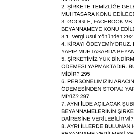
2. ŞİRKETE TEMİZLİĞE GE
MUHTASARA KONU EDİLECE
3. GOOGLE, FACEBOOK VB
BEYANNAMEYE KONU EDİLE
3.1. Vergi Usul Yönünden 292
4. KİRAYI ÖDEYEMİYORUZ.
YAPIP MUHTASARDA BEYAN
5. ŞİRKETİMİZ YÜK BİNDİ
ÖDEMESİ YAPMAKTADIR. 
MİDİR? 295
6. PERSONELİMİZİN ARACINI
ÖDEMESİNDEN STOPAJ YA
MİYİZ? 297
7. AYNI İLDE AÇILACAK ŞU
BEYANNAMELERİNİN ŞİRKE
DAİRESİNE VERİLEBİLİRMİ?
8. AYRI İLLERDE BULUNAN
BEYANNAME VERİLMESİ YE