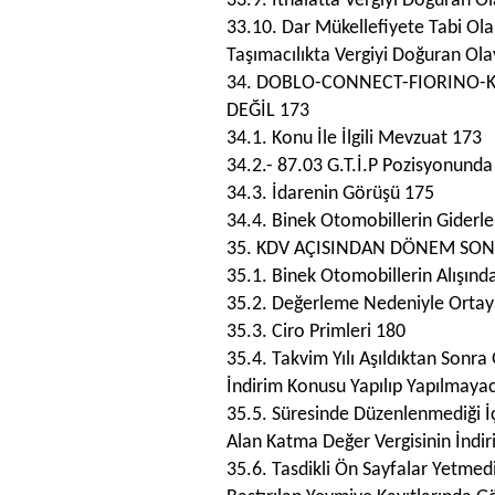
33.9. İthalatta Vergiyi Doğuran O
33.10. Dar Mükellefiyete Tabi Ola
Taşımacılıkta Vergiyi Doğuran Ol
34. DOBLO-CONNECT-FIORINO-
DEĞİL 173
34.1. Konu İle İlgili Mevzuat 173
34.2.- 87.03 G.T.İ.P Pozisyonund
34.3. İdarenin Görüşü 175
34.4. Binek Otomobillerin Giderler
35. KDV AÇISINDAN DÖNEM SON
35.1. Binek Otomobillerin Alışın
35.2. Değerleme Nedeniyle Ortaya
35.3. Ciro Primleri 180
35.4. Takvim Yılı Aşıldıktan Sonr
İndirim Konusu Yapılıp Yapılmaya
35.5. Süresinde Düzenlenmediği İ
Alan Katma Değer Vergisinin İndi
35.6. Tasdikli Ön Sayfalar Yetmedi