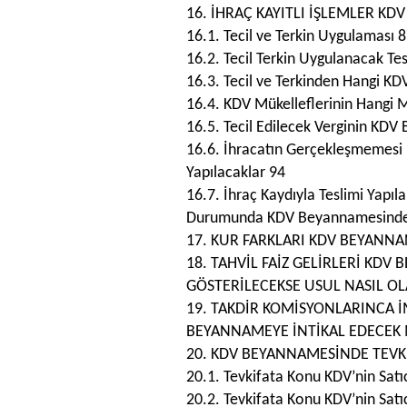
16. İHRAÇ KAYITLI İŞLEMLER KD
16.1. Tecil ve Terkin Uygulaması 
16.2. Tecil Terkin Uygulanacak Tes
16.3. Tecil ve Terkinden Hangi KDV
16.4. KDV Mükelleflerinin Hangi 
16.5. Tecil Edilecek Verginin KD
16.6. İhracatın Gerçekleşmemesi
Yapılacaklar 94
16.7. İhraç Kaydıyla Teslimi Yapıl
Durumunda KDV Beyannamesinde 
17. KUR FARKLARI KDV BEYANNA
18. TAHVİL FAİZ GELİRLERİ KD
GÖSTERİLECEKSE USUL NASIL OL
19. TAKDİR KOMİSYONLARINCA İ
BEYANNAMEYE İNTİKAL EDECEK 
20. KDV BEYANNAMESİNDE TEVKİ
20.1. Tevkifata Konu KDV’nin Sat
20.2. Tevkifata Konu KDV’nin Satı