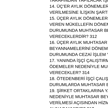
TARAFINDAN YAPILACAK İŞ
14. ÜÇ’ER AYLIK DÖNEML
VERİLMESİNE İLİŞKİN ŞAR
15. ÜÇER AYLIK DÖNEMLE
VEREN MÜKELLEFİN DÖNEM
DURUMUNDA MUHTASAR BE
VERECEKLERDİR? 312
16. ÜÇER AYLIK MUHTASA
BEYANNAMELERİNİ DÖNEM
DURUMUNDA CEZAİ İŞLEM 
17. YANINDA İŞÇİ ÇALIŞTI
ÖDEMELER NEDENİYLE MU
VERECEKLER? 314
18. ÖTEDENBERİ İŞÇİ ÇALI
DURUMLARDA MUHTASAR B
19. ŞİRKET ORTAKLARINA 
NEDENİYLE MUHTASAR BEY
VERİLMESİ AÇISINDAN HİZ