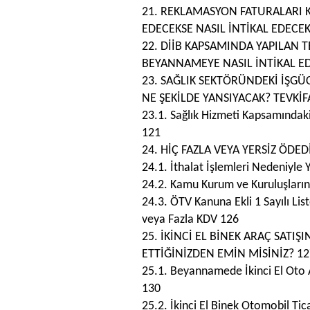
21. REKLAMASYON FATURALARI 
EDECEKSE NASIL İNTİKAL EDECEK
22. DİİB KAPSAMINDA YAPILAN T
BEYANNAMEYE NASIL İNTİKAL E
23. SAĞLIK SEKTÖRÜNDEKİ İŞG
NE ŞEKİLDE YANSIYACAK? TEVKİF
23.1. Sağlık Hizmeti Kapsamındak
121
24. HİÇ FAZLA VEYA YERSİZ ÖDEDİ
24.1. İthalat İşlemleri Nedeniyle
24.2. Kamu Kurum ve Kuruluşların
24.3. ÖTV Kanuna Ekli 1 Sayılı List
veya Fazla KDV 126
25. İKİNCİ EL BİNEK ARAÇ SAT
ETTİĞİNİZDEN EMİN MİSİNİZ? 12
25.1. Beyannamede İkinci El Oto 
130
25.2. İkinci El Binek Otomobil Ti