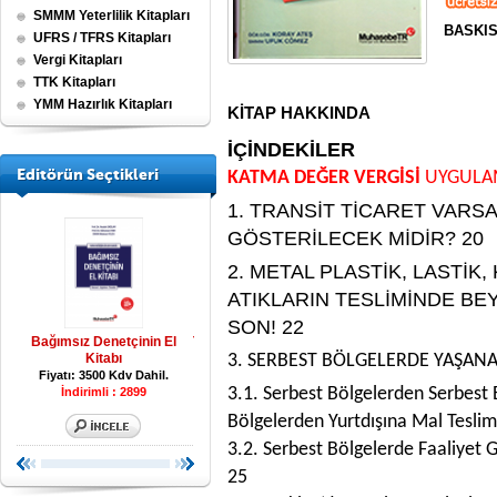
SMMM Yeterlilik Kitapları
BASKIS
UFRS / TFRS Kitapları
Vergi Kitapları
TTK Kitapları
YMM Hazırlık Kitapları
KİTAP HAKKINDA
İÇİNDEKİLER
Editörün Seçtikleri
KATMA DEĞER VERGİSİ
UYGULAM
1. TRANSİT TİCARET VAR
GÖSTERİLECEK MİDİR? 20
2. METAL PLASTİK, LASTİK
ATIKLARIN TESLİMİNDE B
SON! 22
l
Tüm Yönleriyle Kar Dağıtımı
Tüm Vergi Kanunları
Muhasebe Kayıt R
Fiyatı: 1750 Kdv Dahil.
Fiyatı: 1700 Kdv Dahil.
3. SERBEST BÖLGELERDE YAŞANA
Fiyatı: 2500 Kdv 
İndirimli : 18
3.1. Serbest Bölgelerden Serbest 
Bölgelerden Yurtdışına Mal Teslim
3.2. Serbest Bölgelerde Faaliyet 
25