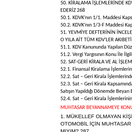
50. KİRALAMA İŞLEMLERİNDE K
EDERİZ 268
50.1. KDVK’nın 1/1. Maddesi Kap
50.2. KDVK’nın 1/3-F Maddesi Ka
51. YEVMİYE DEFTERİNİN İNCE
O YILA AİT TÜM KDV’LER AKIBET
51.1. KDV Kanununda Yapılan Dü
51.2. Vergi Yargısının Konu İle İlg
52. SAT-GERİ KİRALA VE AL İŞLE
52.1. Finansal Kiralama İşlemler
52.2. Sat – Geri Kirala İşlemlerin
52.3. Sat – Geri Kirala Kapsamınd
Satışın Yapıldığı Dönemde Beyan 
52.4. Sat – Geri Kirala İşlemleri
MUHTASAR BEYANNAMEYE KONU 
1. MÜKELLEF OLMAYAN KİŞİ
OTOMOBİL İÇİN MUHTASA
MIYIM? 287