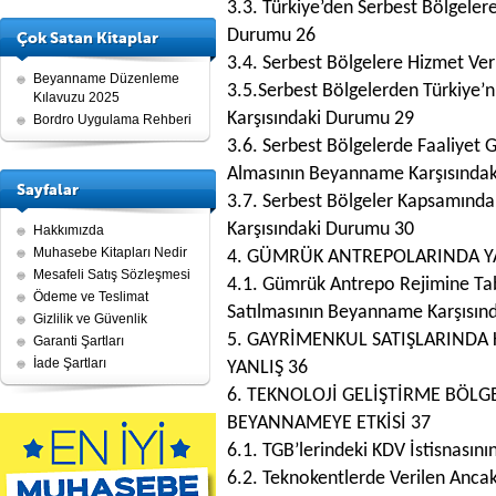
3.3. Türkiye’den Serbest Bölgelere
Durumu 26
Çok Satan Kitaplar
3.4. Serbest Bölgelere Hizmet Ve
Beyanname Düzenleme
3.5.Serbest Bölgelerden Türkiye’n
Kılavuzu 2025
Karşısındaki Durumu 29
Bordro Uygulama Rehberi
3.6. Serbest Bölgelerde Faaliyet 
Almasının Beyanname Karşısında
Sayfalar
3.7. Serbest Bölgeler Kapsamında
Karşısındaki Durumu 30
Hakkımızda
Muhasebe Kitapları Nedir
4. GÜMRÜK ANTREPOLARINDA YA
Mesafeli Satış Sözleşmesi
4.1. Gümrük Antrepo Rejimine Tab
Ödeme ve Teslimat
Satılmasının Beyanname Karşısın
Gizlilik ve Güvenlik
5. GAYRİMENKUL SATIŞLARINDA 
Garanti Şartları
İade Şartları
YANLIŞ 36
6. TEKNOLOJİ GELİŞTİRME BÖLG
BEYANNAMEYE ETKİSİ 37
6.1. TGB’lerindeki KDV İstisnasın
6.2. Teknokentlerde Verilen Anca