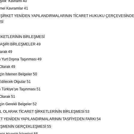
işilik” Kavramı 40
emel Kavramlar 41
ŞİRKET YENİDEN YAPILANDIRMALARININ TİCARET HUKUKU ÇERÇEVESİND
Sİ
RKETLERİNİN BİRLEŞMESİ
AŞIRI BİRLEŞMELER 49
larak 49
n Yurt Dışına Taşınması 49
 Olarak 49
 İçin İstenen Belgeler 50
 Edilecek Olgular 51
n Türkiye’ye Taşınması 51
 Olarak 51
 İçin Gerekli Belgeler 52
OLARAK TİCARET ŞİRKETLERİNİN BİRLEŞMESİ 53
 YENİDEN YAPILANDIRMALARININ TASFİYEDEN FARKI 54
MENİN GERÇEKLEŞMESİ 55