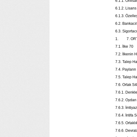
6.1.1. Önlisa
6.1.2. Lisans
6.1.3. Özell
6.2. Bankacı
6.3. Sigortac
1. 7. ORTA
7.1. İlke 70
7.2. İlkenin
7.3. Talep H
7.4. Payları
7.5. Talep Ha
7.6. Ortak Sı
7.6.1. Denkl
7.6.2. Oydan
7.6.3. İmtiya
7.6.4. İntifa 
7.6.5. Ortakl
7.6.6. Devra