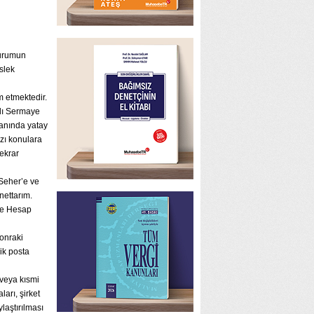
durumun
slek
m etmektedir.
yılı Sermaye
lanında yatay
azı konulara
tekrar
Seher’e ve
nettarım.
ve Hesap
sonraki
ik posta
m veya kısmi
ları, şirket
laştırılması