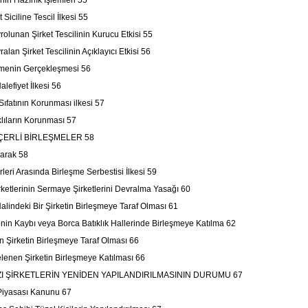
nin Hazırlık İşlemleri 55
iciline Tescil İlkesi 55
unan Şirket Tescilinin Kurucu Etkisi 55
an Şirket Tescilinin Açıklayıcı Etkisi 56
enin Gerçekleşmesi 56
efiyet İlkesi 56
atının Korunması ilkesi 57
ların Korunması 57
ERLİ BİRLEŞMELER 58
larak 58
ürleri Arasında Birleşme Serbestisi İlkesi 59
rketlerinin Sermaye Şirketlerini Devralma Yasağı 60
Halindeki Bir Şirketin Birleşmeye Taraf Olması 61
nin Kaybı veya Borca Batıklık Hallerinde Birleşmeye Katılma 62
en Şirketin Birleşmeye Taraf Olması 66
rtelenen Şirketin Birleşmeye Katılması 66
 ŞİRKETLERİN YENİDEN YAPILANDIRILMASININ DURUMU 67
k Piyasası Kanunu 67