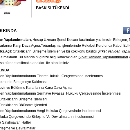
BASKISI TÜKENDİ
AKKINDA
en Yapılandırmaları,
Hesap Uzmanı Şenol Kocaer tarafından yazılmıştır. Birleşme, 
rlarına Karşı Dava Açma,Yoğanlaşma İşlemlerinde Rekabet Kurulunca Kabul Edile
a Açık Ortaklıkların Birleşme İşlemleri ve bir çok konu başlığı
Şirket Yeniden Yapıl
 almaktadır. Bu alanda bilginize bilgi katacak olan
Şirket Yeniden Yapılandırmaları
k
sa sürede teslimat olanakları ile alabilirsiniz.
KINDA
iden Yapılandırmalarının Ticaret Hukuku Çerçevesinde İncelenmesi
İşletmenin Birleşmeye Katılması
Devir ve Bölünme Kararlarına Karşı Dava Açma
r Dağıtımı
Tüm Vergi Kanunları
Muhasebe Kayıt Rehberi
iden Yapılandırmalarının Sermaye Piyasası Hukuku Çerçevesinde İncelenmesi
v Dahil.
Fiyatı: 1700 Kdv Dahil.
Fiyatı: 2500 Kdv Dahil.
İndirimli : 1899
Ortaklıkların Birleşme İşlemleri
Ortaklıkların Bölünme İşlemleri
iden Yapılandırmalarının Vergi Hukuku Çerçevesinde İncelenmesi
kuku Çerçevesinde Birleşme Ve Devralmaların İncelenmesi
a Sayılmayan Haller
Birleşme ve Devralmalar