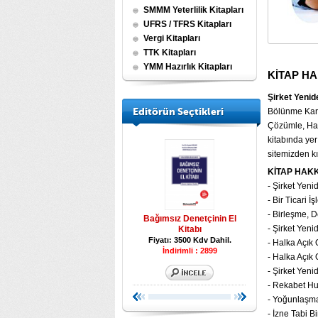
SMMM Yeterlilik Kitapları
UFRS / TFRS Kitapları
Vergi Kitapları
TTK Kitapları
YMM Hazırlık Kitapları
KİTAP H
Şirket Yenid
Editörün Seçtikleri
Bölünme Kara
Çözümle, Halk
kitabında yer
sitemizden kı
KİTAP HAK
- Şirket Yen
- Bir Ticari 
- Birleşme, 
eri
Beyanname Düzenleme
Bağımsız Denetçinin El
Tüm Yönleriyle Ka
- Şirket Yen
Kılavuzu 2026
Kitabı
l.
Fiyatı: 1750 Kd
Fiyatı: 7500 Kdv Dahil.
Fiyatı: 3500 Kdv Dahil.
- Halka Açık 
İndirimli : 6600
İndirimli : 2899
- Halka Açık 
- Şirket Yen
- Rekabet Hu
- Yoğunlaşm
- İzne Tabi 