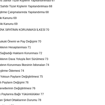
ns Sahibi Tüzel Kişilerin Yapılandırılması 67
 Sahibi Tüzel Kişilerin Yapılandırılması 68
eştirme Çalışmalarında Yapılandırma 68
lık Kanunu 69
ılık Kanunu 69
K SIFATININ KORUNMASI İLKESİ 70
 Hukuki Önemi ve Pay Değişimi 70
akkının Hesaplanması 71
n Sağladığı Hakların Korunması 72
kkının Dava Yoluyla İleri Sürülmesi 73
fatının Korunması İlkesinin İstisnaları 74
eştirme Ödemesi 74
 Yoksun Payların Değiştirilmesi 75
zlı Payların Değişimi 76
Senetlerinin Değiştirilmesi 76
ık Paylarına Bağlı Yükümlülükler 77
lan Şirket Ortaklarının Durumu 78