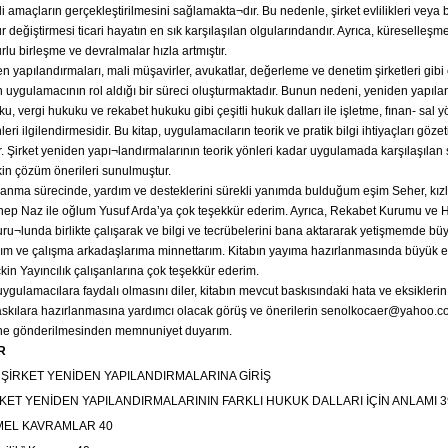
tli amaçların gerçekleştirilmesini sağlamakta¬dır. Bu nedenle, şirket evlilikleri veya b
r değiştirmesi ticari hayatın en sık karşılaşılan olgularındandır. Ayrıca, küreselleşme 
lu birleşme ve devralmalar hızla artmıştır.
n yapılandırmaları, mali müşavirler, avukatlar, değerleme ve denetim şirketleri gibi ç
 uygulamacının rol aldığı bir süreci oluşturmaktadır. Bunun nedeni, yeniden yapıla
ku, vergi hukuku ve rekabet hukuku gibi çeşitli hukuk dalları ile işletme, fınan- sal y
inleri ilgilendirmesidir. Bu kitap, uygulamacıların teorik ve pratik bilgi ihtiyaçları gözet
r. Şirket yeniden yapı¬landırmalarının teorik yönleri kadar uygulamada karşılaşılan
kin çözüm önerileri sunulmuştur.
rlanma sürecinde, yardım ve desteklerini sürekli yanımda bulduğum eşim Seher, kız
ep Naz ile oğlum Yusuf Arda’ya çok teşekkür ederim. Ayrıca, Rekabet Kurumu ve
u¬lunda birlikte çalışarak ve bilgi ve tecrübelerini bana aktararak yetişmemde büyü
rım ve çalışma arkadaşlarıma minnettarım. Kitabın yayıma hazırlanmasında büyük
in Yayıncılık çalışanlarına çok teşekkür ederim.
ygulamacılara faydalı olmasını diler, kitabın mevcut baskısındaki hata ve eksiklerin
baskılara hazırlanmasına yardımcı olacak görüş ve önerilerin senolkocaer@yahoo.c
ine gönderilmesinden memnuniyet duyarım.
R
ŞİRKET YENİDEN YAPILANDIRMALARINA GİRİŞ
ET YENİDEN YAPILANDIRMALARININ FARKLI HUKUK DALLARI İÇİN ANLAMI 3
EL KAVRAMLAR 40