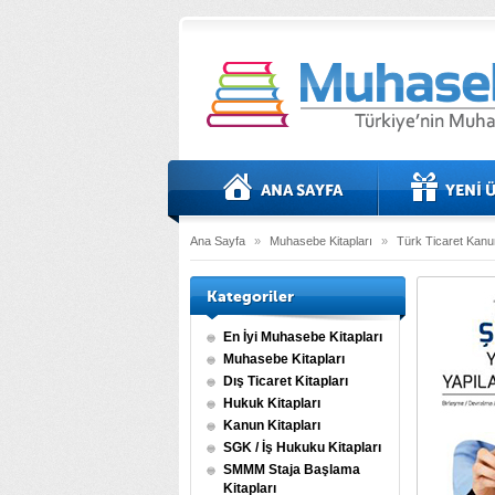
Ana Sayfa
»
Muhasebe Kitapları
»
Türk Ticaret Kanun
Kategoriler
En İyi Muhasebe Kitapları
Muhasebe Kitapları
Dış Ticaret Kitapları
Hukuk Kitapları
Kanun Kitapları
SGK / İş Hukuku Kitapları
SMMM Staja Başlama
Kitapları