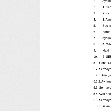
1. Ayrılma
2. 1. Gene
3. 2. Karar
4. 3. Ayrılm
5. Seçimlik
6. Zorunlu 
7. Ayrılma A
8. 4. Öden
9. Hakim Şi
10. 5. SE
5.1. Genel O
5.2. Sermaye 
5.2.1. Ana Şi
5.2.2. Ayrıl
5.3. Sermaye 
5.4. Ayni S
5.5. Sermaye
5.5.1. Devra