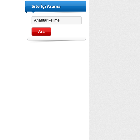
Site İçi Arama
E