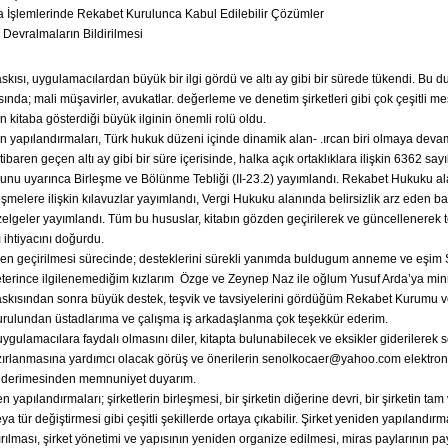
 İşlemlerinde Rekabet Kurulunca Kabul Edilebilir Çözümler
 Devralmaların Bildirilmesi
askısı, uygulamacılardan büyük bir ilgi gördü ve altı ay gibi bir sürede tükendi. Bu 
ında; mali müşavirler, avukatlar. değerleme ve denetim şirketleri gibi çok çeşitli me
 kitaba gösterdiği büyük ilginin önemli rolü oldu.
n yapılandırmaları, Türk hukuk düzeni içinde dinamik alan- .ırcan biri olmaya deva
itibaren geçen altı ay gibi bir süre içerisinde, halka açık ortaklıklara ilişkin 6362 sa
unu uyarınca Birleşme ve Bölünme Tebliği (II-23.2) yayımlandı. Rekabet Hukuku a
eşmelere ilişkin kılavuzlar yayımlandı, Vergi Hukuku alanında belirsizlik arz eden b
özelgeler yayımlandı. Tüm bu hususlar, kitabın gözden geçirilerek ve güncellenerek 
 ihtiyacını doğurdu.
en geçirilmesi sürecinde; desteklerini sürekli yanımda buldugum anneme ve eşim 
eterince ilgilenemediğim kızlarım Özge ve Zeynep Naz ile oğlum Yusuf Arda’ya min
baskısından sonra büyük destek, teşvik ve tavsiyelerini gördüğüm Rekabet Kurumu 
rulundan üstadlarıma ve çalışma iş arkadaşlanma çok teşekkür ederim.
ygulamacılara faydalı olmasını diler, kitapta bulunabilecek ve eksikler giderilerek 
zırlanmasına yardımcı olacak görüş ve önerilerin senolkocaer@yahoo.com elektron
nderimesinden memnuniyet duyarım.
n yapılandırmaları; şirketlerin birleşmesi, bir şirketin diğerine devri, bir şirketin ta
a tür değiştirmesi gibi çeşitli şekillerde ortaya çıkabilir. Şirket yeniden yapılandırma
ırılması, şirket yönetimi ve yapısının yeniden organize edilmesi, miras paylarının pay