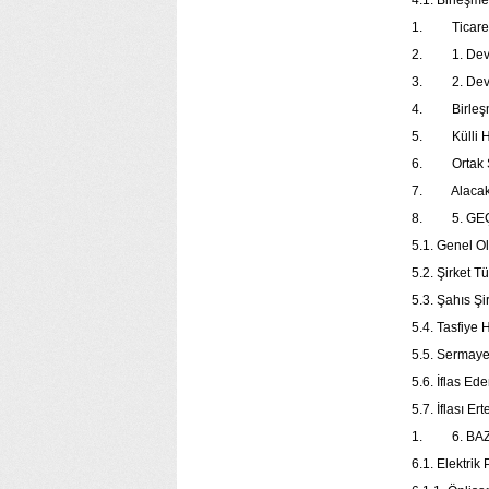
4.1. Birleşme
1. Ticaret S
2. 1. Devrol
3. 2. Devral
4. Birleşm
5. Külli Hal
6. Ortak Sıf
7. Alacaklı
8. 5. GEÇ
5.1. Genel O
5.2. Şirket T
5.3. Şahıs Şi
5.4. Tasfiye 
5.5. Sermaye
5.6. İflas Ed
5.7. İflası E
1. 6. BAZI
6.1. Elektri