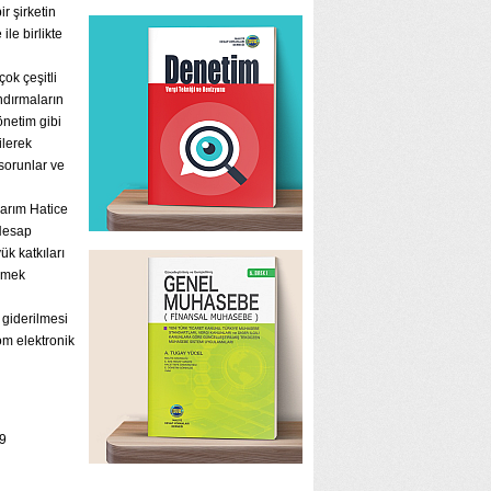
ir şirketin
ile birlikte
ok çeşitli
ndırmaların
önetim gibi
ilerek
 sorunlar ve
larım Hatice
 Hesap
k katkıları
 emek
 giderilmesi
om elektronik
9