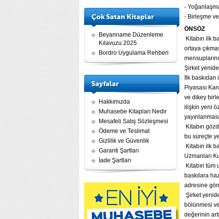
- Yoğanlaşma
Çok Satan Kitaplar
- Birleşme ve
ÖNSÖZ
Beyanname Düzenleme
Kitabın ilk b
Kılavuzu 2025
ortaya çıkmas
Bordro Uygulama Rehberi
mensuplarının
Şirket yenide
İlk baskıdan 
Sayfalar
Piyasası Kan
ve dikey birl
Hakkımızda
ilişkin yeni 
Muhasebe Kitapları Nedir
yayınlanması
Mesafeli Satış Sözleşmesi
Kitabın gözd
Ödeme ve Teslimat
bu süreçte y
Gizlilik ve Güvenlik
Kitabın ilk 
Garanti Şartları
Uzmanları Ku
İade Şartları
Kitabın tüm u
baskılara ha
adresine gö
Şirket yenide
bölünmesi vey
değerinin art