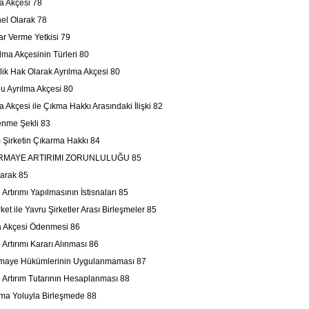
 Akçesi 78
l Olarak 78
 Verme Yetkisi 79
a Akçesinin Türleri 80
 Hak Olarak Ayrılma Akçesi 80
Ayrılma Akçesi 80
kçesi ile Çıkma Hakkı Arasındaki İlişki 82
me Şekli 83
rketin Çıkarma Hakkı 84
RMAYE ARTIRIMI ZORUNLULUĞU 85
larak 85
Artırımı Yapılmasının İstisnaları 85
rket ile Yavru Şirketler Arası Birleşmeler 85
ma Akçesi Ödenmesi 86
Artırımı Kararı Alınması 86
ermaye Hükümlerinin Uygulanmaması 87
 Artırım Tutarının Hesaplanması 88
lma Yoluyla Birleşmede 88