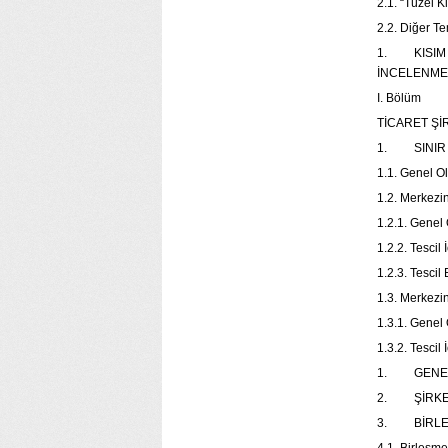
2.1. “Tüzel K
2.2. Diğer T
1. KISIM 
İNCELENME
I. Bölüm
TİCARET Şİ
1. SINIR 
1.1. Genel O
1.2. Merkezi
1.2.1. Genel
1.2.2. Tescil
1.2.3. Tescil
1.3. Merkezi
1.3.1. Genel
1.3.2. Tescil
1. GENEL 
2. ŞİRKET
3. BİRLEŞ