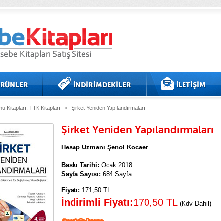
u Kitapları, TTK Kitapları
»
Şirket Yeniden Yapılandırmaları
Şirket Yeniden Yapılandırmaları
Hesap Uzmanı Şenol Kocaer
Baskı Tarihi:
Ocak 2018
Sayfa Sayısı:
684 Sayfa
Fiyatı:
171,50 TL
İndirimli Fiyatı:
170,50 TL
(Kdv Dahil)