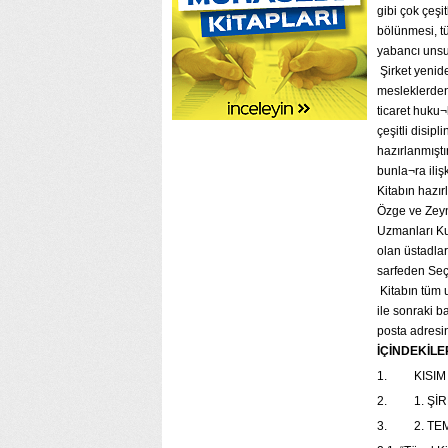
gibi çok çeşi
bölünmesi, tü
yabancı unsur
Şirket yenide
mesleklerden
ticaret huku¬
çeşitli disipl
hazırlanmıştı
bunla¬ra iliş
Kitabın hazı
Özge ve Zeyn
Uzmanları Kur
olan üstadla
sarfeden Seçk
Kitabın tüm u
ile sonraki 
posta adres
İÇİNDEKİLE
1. KISIM 
2. 1. ŞİRK
3. 2. TEM