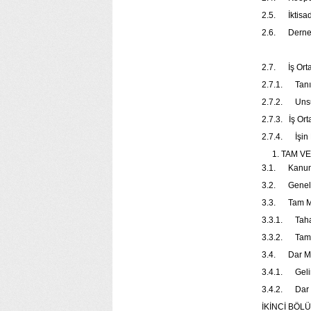
2.5. İkt
2.6. Dern
2.7. İş
2.7.1. 
2.7.2. 
2.7.3. İş O
2.7.4. İş
TAM 
3.1. Ka
3.2. Ge
3.3. Ta
3.3.1. 
3.3.2. T
3.4. Da
3.4.1. Ge
3.4.2. D
İKİNCİ BÖL