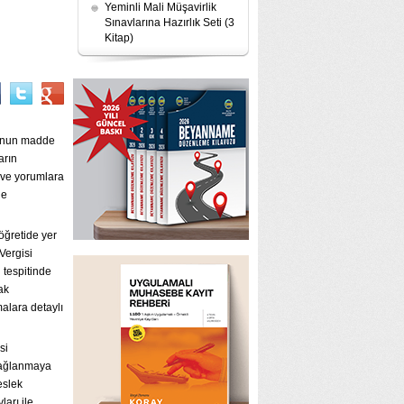
Yeminli Mali Müşavirlik
Sınavlarına Hazırlık Seti (3
Kitap)
u’nun madde
arın
 ve yorumlara
le
 öğretide yer
Vergisi
 tespitinde
ak
malara detaylı
si
 sağlanmaya
eslek
arı ile