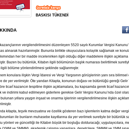
BASKISI TÜKENDİ
AKKINDA
 kazançlarının vergilendirilmesini düzenleyen 5520 sayılı Kurumlar Vergisi Kanun
as alınarak hazırlanmıştır. Bununla birlikte okuyuculara kolaylık sağlamak ve konul
kımından her bir madde incelenirken ilgili olduğu diğer maddelere ilişkin açıklama
iştir. Bazen bu bütünlük, Kitabın ilgili bölümünün başlık numarası belirtilmek suretiy
ilgili bölüme yönlendirilmesi şeklinde sağlanmıştır.
em konulara ilişkin Vergi İdaresi ve Vergi Yargısının görüşlerinin yanı sıra bilimsel
e de yer verilmiştir. Öte yandan Kitapta, konunun doğası ve bütünlüğü gereği Gelir 
e ticarî kazancın tespitine ilişkin açıklamalara, bu kapsamda gerek ticarî kazancın
r Dağıtımı
Tüm Vergi Kanunları
Muhasebe Kayıt Rehberi
ek ve indirimi kabul edilmeyen giderlere gerekse Gelir Vergisi Kanunu’nda özel olar
v Dahil.
Fiyatı: 1700 Kdv Dahil.
Fiyatı: 2500 Kdv Dahil.
İndirimli : 1899
ulunan yıllara yaygın inşaat ve onarma işlerinin vergilendirilmesine ilişkin açıkla
ilmiştir.
nda kitapta, teşvik mevzuatına ve özellik gösteren bazı işlemlerin katma değer vergi
durumları ile bunların muhasebe kayıtlarına da yer verilmek suretiyle bir bütünlük
. Bu yönleri ve güncelliği ile Kitabın büyük bir boşluğu dolduracağı; uygulayıcılara, m
 (YMM ve SMMM), akademik çalışma yapanlara, denetçilere, SMMM ve YMM sınavl