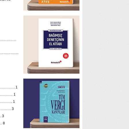
………………
…………….
………. 1
………… 1
…….. 1
…………… 3
 3
 8