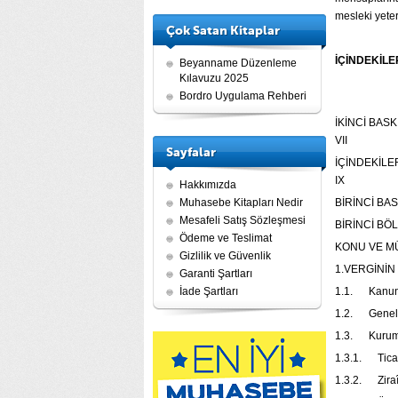
mesleki yeter
Çok Satan Kitaplar
İÇİNDEKİLE
Beyanname Düzenleme
Kılavuzu 2025
Bordro Uygulama Rehberi
İKİNCİ 
VII
Sayfalar
İÇİNDE
IX
Hakkımızda
Muhasebe Kitapları Nedir
BİRİNCİ BA
Mesafeli Satış Sözleşmesi
BİRİNCİ BÖ
Ödeme ve Teslimat
KONU VE M
Gizlilik ve Güvenlik
1.VERG
Garanti Şartları
İade Şartları
1.1. K
1.2. Ge
1.3. Kuru
1.3.1. 
1.3.2. 