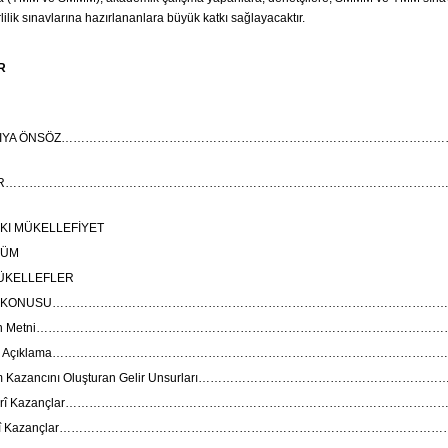
lilik sınavlarına hazırlananlara büyük katkı sağlayacaktır.
R
BASKIYA ÖNSÖZ…………………………………………………………………………………
KİLER…………………………………………………………………………………………………
SKI MÜKELLEFİYET
LÜM
ÜKELLEFLER
İNİN KONUSU…………………………………………………………………………………………
anun Metni…………………………………………………………………………………………
nel Açıklama…………………………………………………………………………………………
m Kazancını Oluşturan Gelir Unsurları…………………………………………………
Ticarî Kazançlar…………………………………………………………………………………….
Ziraî Kazançlar………………………………………………………………………………………