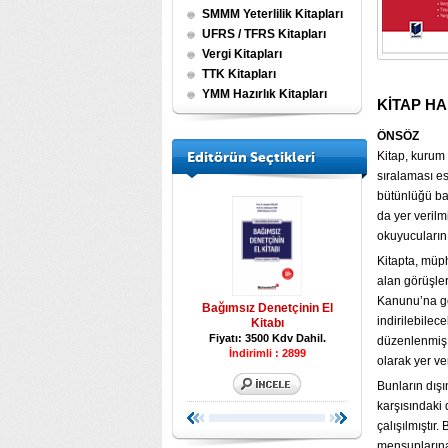
SMMM Yeterlilik Kitapları
UFRS / TFRS Kitapları
Vergi Kitapları
TTK Kitapları
YMM Hazırlık Kitapları
KİTAP H
ÖNSÖZ
Editörün Seçtikleri
Kitap, kurum
sıralaması es
bütünlüğü ba
da yer verilm
okuyucuların 
Kitapta, müph
alan görüşler
Kanunu’na gör
eri
Beyanname Düzenleme
Bağımsız Denetçinin El
Tüm Yönleriyle Ka
indirilebilec
Kılavuzu 2026
Kitabı
.
Fiyatı: 1750 Kd
Fiyatı: 7500 Kdv Dahil.
Fiyatı: 3500 Kdv Dahil.
düzenlenmiş b
İndirimli : 6600
İndirimli : 2899
olarak yer ver
Bunların dışı
karşısındaki 
çalışılmıştır
mensuplarına