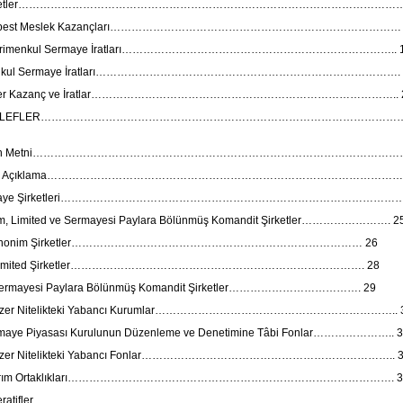
Ücretler……………………………………………………………………………………………….
erbest Meslek Kazançları……………………………………………………………………… 
ayrimenkul Sermaye İratları………………………………………………………………….. 
enkul Sermaye İratları…………………………………………………………………………. 
iğer Kazanç ve İratlar………………………………………………………………………….. 
ELLEFLER………………………………………………………………………………………
nun Metni………………………………………………………………………………………………
nel Açıklama………………………………………………………………………………………
rmaye Şirketleri……………………………………………………………………………………
im, Limited ve Sermayesi Paylara Bölünmüş Komandit Şirketler……………………. 2
. Anonim Şirketler……………………………………………………………………… 26
 Limited Şirketler………………………………………………………………………. 28
ermayesi Paylara Bölünmüş Komandit Şirketler………………………………. 29
nzer Nitelikteki Yabancı Kurumlar………………………………………………………….. 
maye Piyasası Kurulunun Düzenleme ve Denetimine Tâbi Fonlar………………….. 
nzer Nitelikteki Yabancı Fonlar…………………………………………………………….. 
atırım Ortaklıkları………………………………………………………………………………. 3
operatifler………………………………………………………………………………………………