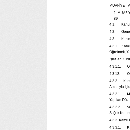
MUAFİYET V
MUA
89
4.1. Ka
4.2. Ge
4.3. Kuru
4.3.1. Kamu İ
Öğretmek, Ya
İşletil
4.3.1.1.
4.3.12. Ot
4.3.2. Kamu 
Amacıyla 
4.3.2.1. Mua
Yapılan 
4.3.2.2. Vak
Sağlık K
4.3.3. Kamu
4.3.3.1. Ka