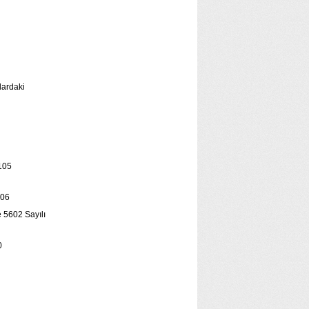
lardaki
05
06
e 5602 Sayılı
0