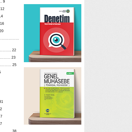
 9
12
14
16
20
………………
….. 22
……… 23
……… 25
5
31
32
37
7
….. 38