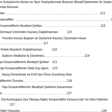
 Kulüplerinin İdman ve Spor Faaliyetlerinde Bulunan İktisadî İşletmeleri ile Sade
tinde Bulunan
Şirketler………………………………………………………………………………….. 113
 Kooperatifler……………………………………………………………………………………. 1
 Kooperatiflerin Muafiyet Şartları…………………………………………………. 115
. Sermaye Üzerinden Kazanç Dağıtılmaması 115
 Yönetim Kurulu Başkan ve Üyelerine Kazanç Üzerinden Hisse
esi…………………………………….. 117
. Yedek Akçelerin Dağıtılmaması 118
4. Sadece Ortaklarla İş Görülmesi…………………………………. 119
pı Kooperatiflerinin Muafiyet Şartları 121
Yapı Kooperatiflerde Ortak Dışı İşlem 123
 Geçiş Döneminde ve KVK’dan Önce Kurulmuş Olan
eratiflerinin Durumu……………………………………. 126
Yapı Kooperatiflerinin Muafiyet Şartlarını Kazanması
 Etmesi ……………………………………………………… 127
Üst Kuruluşlara Üye Olmaya İlişkin Kooperatifler Kanunu’nda Yer Alan Hükmün
liği 127
3. Diğer Hususlar……………………………………………………………………… 128