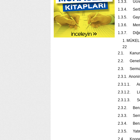
1.3.3. 
1.3.4. S
1.3.5. G
1.3.6. M
1.3.7. D
MÜK
22
2.1. Ka
2.2. Ge
2.3. Se
2.3.1. Anon
2.3.1.1
2.3.1.2.
2.3.1.3. S
2.3.2. Be
2.3.3. Ser
2.3.4. Be
2.3.5. Y
2.4. Ko