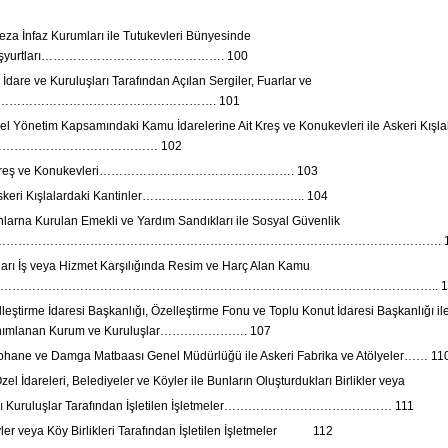
a İnfaz Kurumları ile Tutukevleri Bünyesinde
an İşyurtları………………………………………. 100
dare ve Kuruluşları Tarafından Açılan Sergiler, Fuarlar ve
lar…………………………………………………. 101
 Yönetim Kapsamındaki Kamu İdarelerine Ait Kreş ve Konukevleri ile Askeri Kışla
er……………………………………… 102
Kreş ve Konukevleri…………………………………………. 103
skeri Kışlalardaki Kantinler………………………………….. 104
larna Kurulan Emekli ve Yardım Sandıkları ile Sosyal Güvenlik
arı……………………………………………………………………………………………………. 1
kları İş veya Hizmet Karşılığında Resim ve Harç Alan Kamu
ları………………………………………………………………………………………………….. 1
eştirme İdaresi Başkanlığı, Özelleştirme Fonu ve Toplu Konut İdaresi Başkanlığı il
nımlanan Kurum ve Kuruluşlar…………………. 107
hane ve Damga Matbaası Genel Müdürlüğü ile Askeri Fabrika ve Atölyeler…… 11
el İdareleri, Belediyeler ve Köyler ile Bunların Oluşturdukları Birlikler veya
ğlı Kuruluşlar Tarafından İşletilen İşletmeler…………………………………… 111
er veya Köy Birlikleri Tarafından İşletilen İşletmeler 112