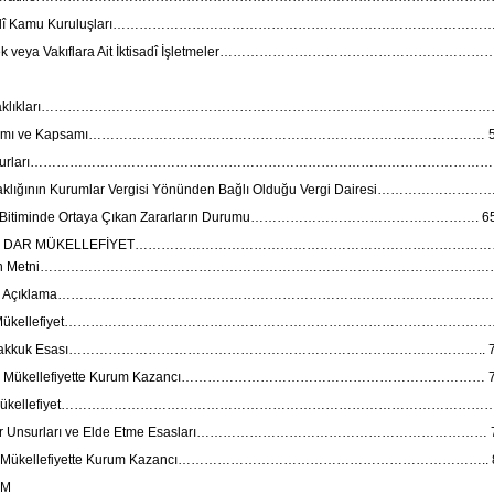
isadî Kamu Kuruluşları………………………………………………………………………………
ek veya Vakıflara Ait İktisadî İşletmeler………………………………………………………
 Ortaklıkları…………………………………………………………………………………………
Tanımı ve Kapsamı……………………………………………………………………………… 5
Unsurları…………………………………………………………………………………………… 
rtaklığının Kurumlar Vergisi Yönünden Bağlı Olduğu Vergi Dairesi……………………
in Bitiminde Ortaya Çıkan Zararların Durumu……………………………………………. 6
VE DAR MÜKELLEFİYET…………………………………………………………………………
nun Metni………………………………………………………………………………………………
nel Açıklama………………………………………………………………………………………
m Mükellefiyet………………………………………………………………………………………
Tahakkuk Esası………………………………………………………………………………….. 7
am Mükellefiyette Kurum Kazancı…………………………………………………………… 
r Mükellefiyet………………………………………………………………………………………
lir Unsurları ve Elde Etme Esasları………………………………………………………… 
ar Mükellefiyette Kurum Kazancı…………………………………………………………….. 
ÜM