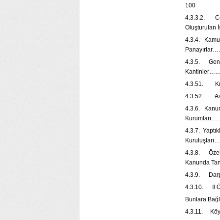
100
4.3.3.2. Cez
Oluşturul
4.3.4. Kamu İ
Panayır
4.3.5. Genel
Kantinl
4.3.51. 
4.3.52. A
4.3.6. Kanun
Kuruml
4.3.7. Yaptı
Kuruluş
4.3.8. Özell
Kanunda Ta
4.3.9. Darp
4.3.10. İl Öz
Bunlara Ba
4.3.11. Köyl