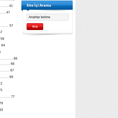
Site İçi Arama
….. 41
….. 47
……… 57
7
59
… 64
5
………. 66
….. 66
……… 67
……. 69
2
75
……… 77
79
82