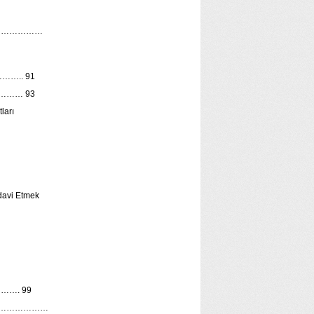
………………
….. 91
………… 93
ları
davi Etmek
…………. 99
kları…………………